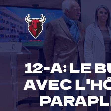
Skip
to
content
12-A: LE
AVEC L'H
PARAPL