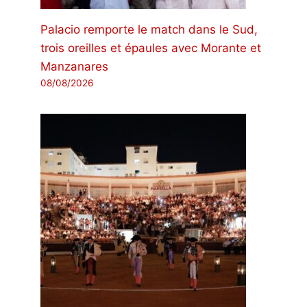
Palacio remporte le match dans le Sud,
trois oreilles et épaules avec Morante et
Manzanares
08/08/2026