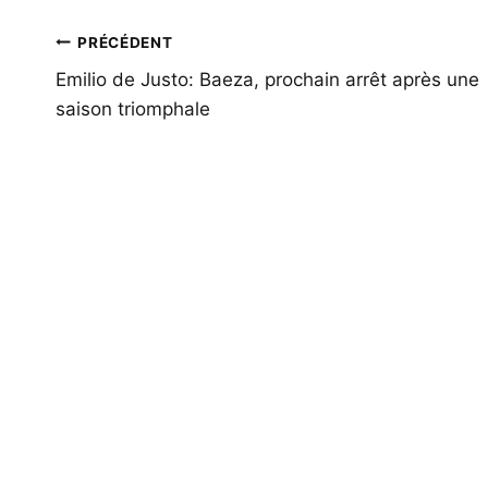
Navigation
PRÉCÉDENT
de
Emilio de Justo: Baeza, prochain arrêt après une
saison triomphale
l’article