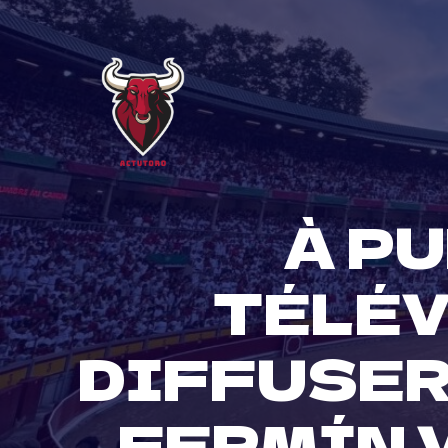
Skip
to
content
À PU
TÉLÉV
DIFFUSER
FERMÍN 