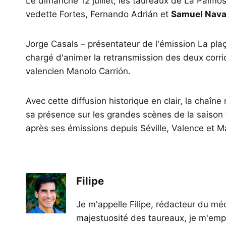
Le dimanche 12 juillet, les taureaux de La Palmos
vedette Fortes, Fernando Adrián et
Samuel Nava
Jorge Casals – présentateur de l'émission La pla
chargé d'animer la retransmission des deux cor
valencien Manolo Carrión.
Avec cette diffusion historique en clair, la chaîn
sa présence sur les grandes scènes de la saison 
après ses émissions depuis Séville, Valence et M
Filipe
Je m'appelle Filipe, rédacteur du méd
majestuosité des taureaux, je m'empl