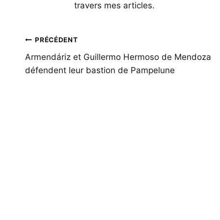
travers mes articles.
Navigation
PRÉCÉDENT
de
Armendáriz et Guillermo Hermoso de Mendoza
défendent leur bastion de Pampelune
l’article