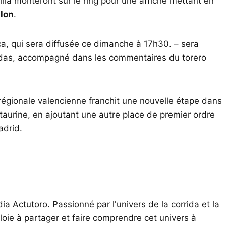
illa monteront sur le ring pour une affiche mettant en
lon
.
ça, qui sera diffusée ce dimanche à 17h30. – sera
ridas, accompagné dans les commentaires du torero
e régionale valencienne franchit une nouvelle étape dans
taurine, en ajoutant une autre place de premier ordre
adrid.
ia Actutoro. Passionné par l'univers de la corrida et la
oie à partager et faire comprendre cet univers à