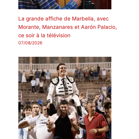
La grande affiche de Marbella, avec
Morante, Manzanares et Aarón Palacio,
ce soir à la télévision
07/08/2026