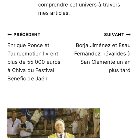
comprendre cet univers à travers
mes articles.
Navigation
PRÉCÉDENT
SUIVANT
de
Enrique Ponce et
Borja Jiménez et Esau
Tauroemotion livrent
Fernández, révalidés à
l’article
plus de 55 000 euros
San Clemente un an
à Chiva du Festival
plus tard
Benefic de Jaén