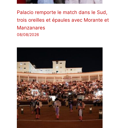
Palacio remporte le match dans le Sud,
trois oreilles et épaules avec Morante et
Manzanares
08/08/2026