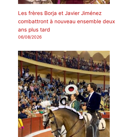
Les frères Borja et Javier Jiménez
combattront à nouveau ensemble deux
ans plus tard
06/08/2026