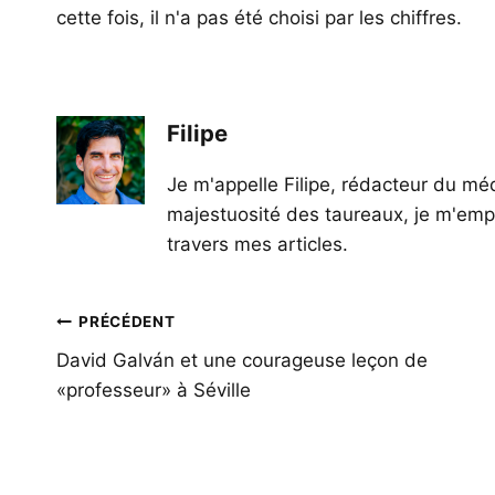
cette fois, il n'a pas été choisi par les chiffres.
Filipe
Je m'appelle Filipe, rédacteur du méd
majestuosité des taureaux, je m'empl
travers mes articles.
Navigation
PRÉCÉDENT
de
David Galván et une courageuse leçon de
«professeur» à Séville
l’article