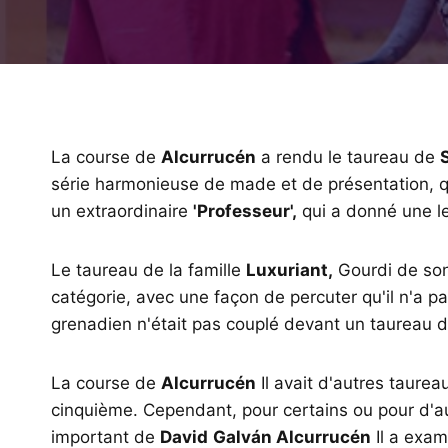
La course de
Alcurrucén
a rendu le taureau de
S
série harmonieuse de made et de présentation, q
un extraordinaire
'Professeur',
qui a donné une 
Le taureau de la famille
Luxuriant,
Gourdi de son 
catégorie, avec une façon de percuter qu'il n'a p
grenadien n'était pas couplé devant un taureau do
La course de
Alcurrucén
Il avait d'autres taurea
cinquième. Cependant, pour certains ou pour d'au
important de
David
Galván Alcurrucén
Il a exam