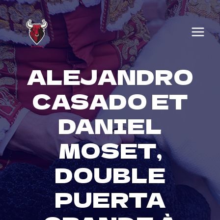
Skip
to
content
ALEJANDRO
CASADO ET
DANIEL
MOSET,
DOUBLE
PUERTA