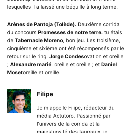
lesquelles il a laissé une béquille à long terme.
Arènes de Pantoja (Tolède).
Deuxième corrida
du concours
Promesses de notre terre.
tu étais
de
Tabernacle Moreno
, bon jeu. Les troisième,
cinquième et sixième ont été récompensés par le
retour sur le ring.
Jorge Condes
ovation et oreille
;
Alexandre marié
, oreille et oreille ; et
Daniel
Moset
oreille et oreille.
Filipe
Je m'appelle Filipe, rédacteur du
média Actutoro. Passionné par
l'univers de la corrida et la
majestuosité des taureaux, je