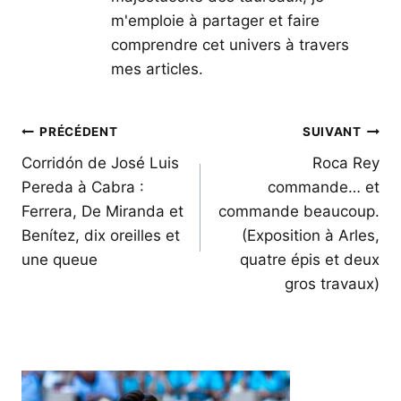
m'emploie à partager et faire
comprendre cet univers à travers
mes articles.
Navigation
PRÉCÉDENT
SUIVANT
de
Corridón de José Luis
Roca Rey
Pereda à Cabra :
commande… et
l’article
Ferrera, De Miranda et
commande beaucoup.
Benítez, dix oreilles et
(Exposition à Arles,
une queue
quatre épis et deux
gros travaux)