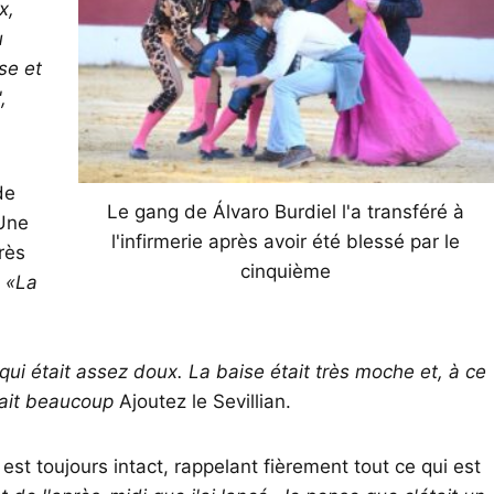
x,
u
se et
,
de
Le gang de Álvaro Burdiel l'a transféré à
 Une
l'infirmerie après avoir été blessé par le
rès
cinquième
.
«La
qui était assez doux. La baise était très moche et, à ce
avait beaucoup
Ajoutez le Sevillian.
l est toujours intact, rappelant fièrement tout ce qui est