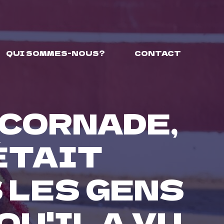
QUI SOMMES-NOUS?
CONTACT
 CORNADE,
ÉTAIT
 LES GENS
U'IL A VU