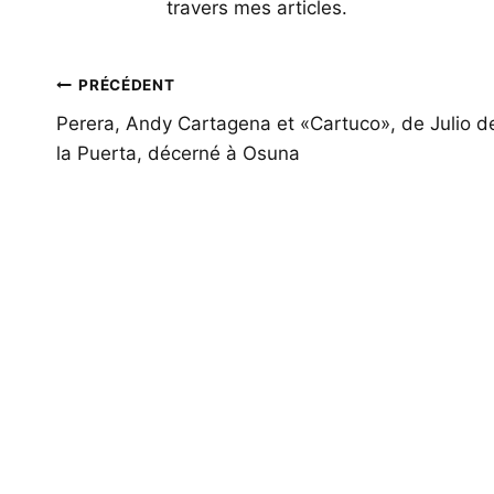
travers mes articles.
Navigation
PRÉCÉDENT
de
Perera, Andy Cartagena et «Cartuco», de Julio d
la Puerta, décerné à Osuna
l’article