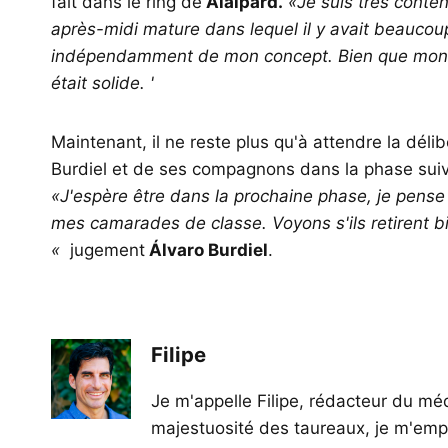
fait dans le ring de
Alalpard.
«Je suis très conten
après-midi mature dans lequel il y avait beaucoup
indépendamment de mon concept. Bien que mon sor
était solide. '
Maintenant, il ne reste plus qu'à attendre la délib
Burdiel et de ses compagnons dans la phase suiva
«J'espère être dans la prochaine phase, je pense qu
mes camarades de classe. Voyons s'ils retirent b
«
jugement
Álvaro Burdiel
.
Filipe
Je m'appelle Filipe, rédacteur du méd
majestuosité des taureaux, je m'empl