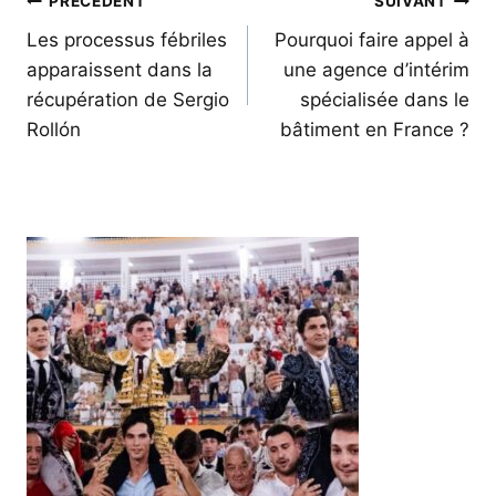
Navigation
PRÉCÉDENT
SUIVANT
de
Les processus fébriles
Pourquoi faire appel à
apparaissent dans la
une agence d’intérim
l’article
récupération de Sergio
spécialisée dans le
Rollón
bâtiment en France ?