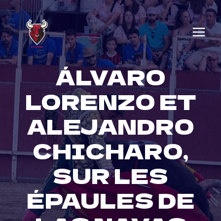
Skip
to
content
ÁLVARO
LORENZO ET
ALEJANDRO
CHICHARO,
SUR LES
ÉPAULES DE