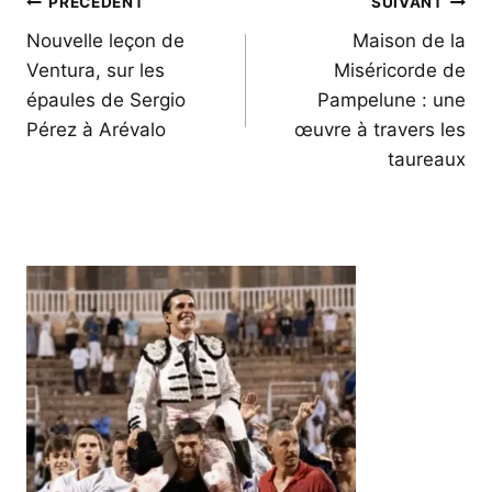
Navigation
PRÉCÉDENT
SUIVANT
de
Nouvelle leçon de
Maison de la
Ventura, sur les
Miséricorde de
l’article
épaules de Sergio
Pampelune : une
Pérez à Arévalo
œuvre à travers les
taureaux