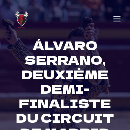
Skip
to
content
ÁLVARO
SERRANO,
DEUXIÈME
DEMI-
FINALISTE
DU CIRCUIT