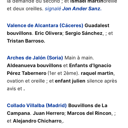
la demande du second ; et
ismaël martin
oreille
et deux oreilles.
signalé
Jon Ander Sanz.
Valence de Alcantara (Cáceres)
Guadalest
bouvillons
.
Eric Olivera
;
Sergio Sánchez
, ; et
Tristan Barroso.
Arches de Jalón (Soria)
Main à main.
Aldeanueva bouvillons
et
Enfants d’Ignacio
Pérez Tabernero
(1er et 2ème).
raquel martin
,
ovation et oreille ; et
enfant julien
silence après
avis et
.
Collado Villalba (Madrid)
Bouvillons de La
Campana
.
Juan Herrero
;
Marcos del Rincon
, ;
et
Alejandro Chicharro
,.