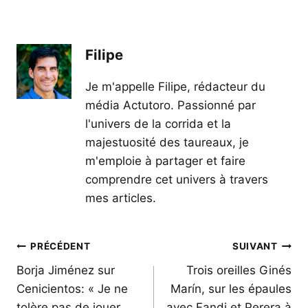
Filipe
Je m'appelle Filipe, rédacteur du
média Actutoro. Passionné par
l'univers de la corrida et la
majestuosité des taureaux, je
m'emploie à partager et faire
comprendre cet univers à travers
mes articles.
Navigation
PRÉCÉDENT
SUIVANT
de
Borja Jiménez sur
Trois oreilles Ginés
Cenicientos: « Je ne
Marín, sur les épaules
l’article
tolère pas de jouer
avec Fandi et Perera à