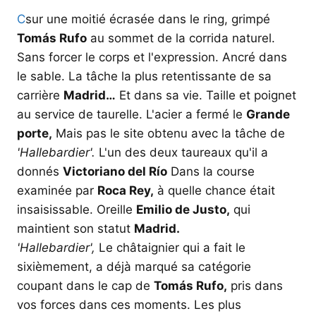
C
sur une moitié écrasée dans le ring, grimpé
Tomás Rufo
au sommet de la corrida naturel.
Sans forcer le corps et l'expression. Ancré dans
le sable. La tâche la plus retentissante de sa
carrière
Madrid…
Et dans sa vie. Taille et poignet
au service de taurelle. L'acier a fermé le
Grande
porte,
Mais pas le site obtenu avec la tâche de
'Hallebardier'.
L'un des deux taureaux qu'il a
donnés
Victoriano del Río
Dans la course
examinée par
Roca Rey,
à quelle chance était
insaisissable. Oreille
Emilio de Justo,
qui
maintient son statut
Madrid.
'Hallebardier',
Le châtaignier qui a fait le
sixièmement, a déjà marqué sa catégorie
coupant dans le cap de
Tomás Rufo,
pris dans
vos forces dans ces moments. Les plus