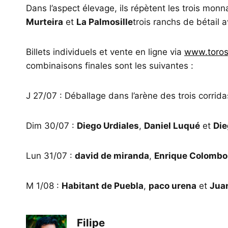
Dans l’aspect élevage, ils répètent les trois monn
Murteira
et
La Palmosille
trois ranchs de bétail 
Billets individuels et vente en ligne via
www.toros
combinaisons finales sont les suivantes :
J 27/07 : Déballage dans l’arène des trois corridas
Dim 30/07 :
Diego Urdiales
,
Daniel Luqué
et
Die
Lun 31/07 :
david de miranda
,
Enrique Colombo
M 1/08 :
Habitant de Puebla
,
paco urena
et
Jua
Filipe