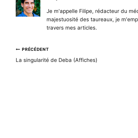
Je m'appelle Filipe, rédacteur du méd
majestuosité des taureaux, je m'empl
travers mes articles.
Navigation
PRÉCÉDENT
de
La singularité de Deba (Affiches)
l’article