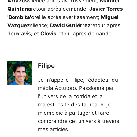
Artazos
silence après avertissement;
Manuel
Quintana
retour après demande;
Javier Torres
'Bombita'
oreille après avertissement;
Miguel
Vázquez
silence;
David Gutiérrez
retour après
deux avis; et
Clovis
retour après demande.
Filipe
Je m'appelle Filipe, rédacteur du
média Actutoro. Passionné par
l'univers de la corrida et la
majestuosité des taureaux, je
m'emploie à partager et faire
comprendre cet univers à travers
mes articles.