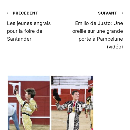
Navigation
PRÉCÉDENT
SUIVANT
de
Les jeunes engrais
Emilio de Justo: Une
pour la foire de
oreille sur une grande
l’article
Santander
porte à Pampelune
(vidéo)