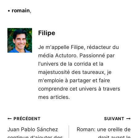
•
romain
,
Filipe
Je m'appelle Filipe, rédacteur du
média Actutoro. Passionné par
l'univers de la corrida et la
majestuosité des taureaux, je
m'emploie à partager et faire
comprendre cet univers à travers
mes articles.
Navigation
PRÉCÉDENT
SUIVANT
de
Juan Pablo Sánchez
Roman: une oreille de
continue d'ajouter des
droit avant le