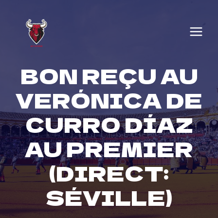
Skip
to
content
BON REÇU AU
VERÓNICA DE
CURRO DÍAZ
AU PREMIER
(DIRECT:
SÉVILLE)