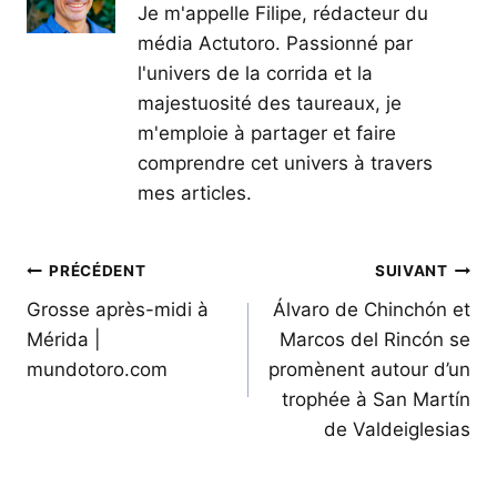
Je m'appelle Filipe, rédacteur du
média Actutoro. Passionné par
l'univers de la corrida et la
majestuosité des taureaux, je
m'emploie à partager et faire
comprendre cet univers à travers
mes articles.
Navigation
PRÉCÉDENT
SUIVANT
de
Grosse après-midi à
Álvaro de Chinchón et
Mérida |
Marcos del Rincón se
l’article
mundotoro.com
promènent autour d’un
trophée à San Martín
de Valdeiglesias