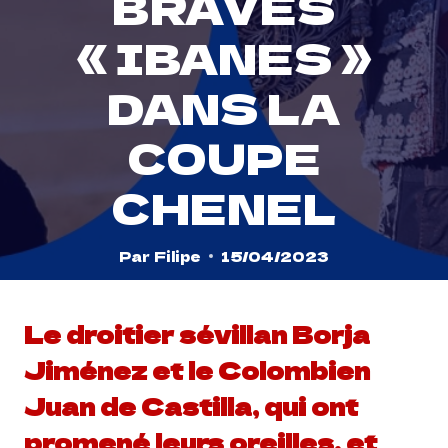
BRAVES
« IBANES »
DANS LA
COUPE
CHENEL
Par
Filipe
15/04/2023
Le droitier sévillan Borja
Jiménez et le Colombien
Juan de Castilla, qui ont
promené leurs oreilles, et