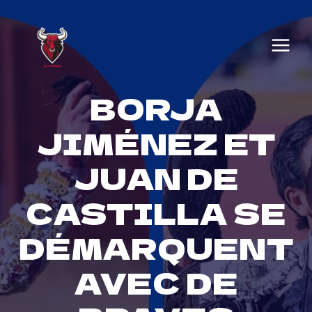
Skip
to
content
BORJA
JIMÉNEZ ET
JUAN DE
CASTILLA SE
DÉMARQUENT
AVEC DE