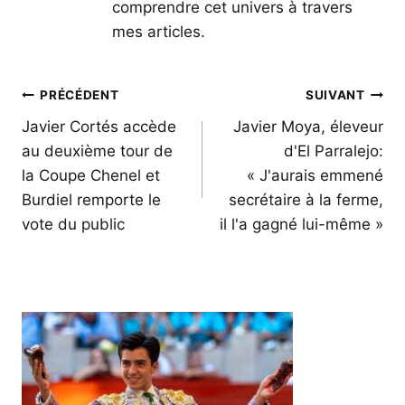
comprendre cet univers à travers
mes articles.
Navigation
PRÉCÉDENT
SUIVANT
de
Javier Cortés accède
Javier Moya, éleveur
au deuxième tour de
d'El Parralejo:
l’article
la Coupe Chenel et
« J'aurais emmené
Burdiel remporte le
secrétaire à la ferme,
vote du public
il l'a gagné lui-même »