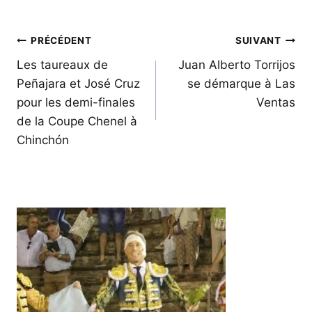
Navigation
PRÉCÉDENT
SUIVANT
de
Les taureaux de
Juan Alberto Torrijos
Peñajara et José Cruz
se démarque à Las
l’article
pour les demi-finales
Ventas
de la Coupe Chenel à
Chinchón