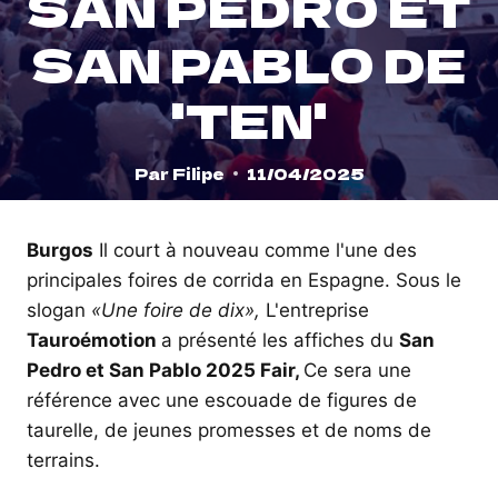
SAN PEDRO ET
SAN PABLO DE
'TEN'
Par
Filipe
11/04/2025
Burgos
Il court à nouveau comme l'une des
principales foires de corrida en Espagne. Sous le
slogan
«Une foire de dix»,
L'entreprise
Tauroémotion
a présenté les affiches du
San
Pedro et San Pablo 2025 Fair,
Ce sera une
référence avec une escouade de figures de
taurelle, de jeunes promesses et de noms de
terrains.