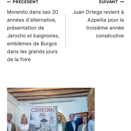
Navigation
PRÉCÉDENT
SUIVANT
de
Morenito dans ses 20
Juan Ortega revient à
années d'alternative,
Azpeitia pour la
l’article
présentation de
troisième année
Jarocho et baignoires,
consécutive
emblèmes de Burgos
dans les grands jours
de la foire