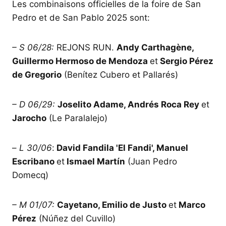
Les combinaisons officielles de la foire de San
Pedro et de San Pablo 2025 sont:
– S 06/28:
REJONS RUN.
Andy Carthagène,
Guillermo Hermoso de Mendoza
et
Sergio Pérez
de Gregorio
(Benítez Cubero et Pallarés)
– D 06/29:
Joselito Adame, Andrés Roca Rey
et
Jarocho
(Le Paralalejo)
–
L 30/06
:
David Fandila 'El Fandi', Manuel
Escribano
et
Ismael Martín
(Juan Pedro
Domecq)
– M 01/07:
Cayetano, Emilio de Justo
et
Marco
Pérez
(Núñez del Cuvillo)