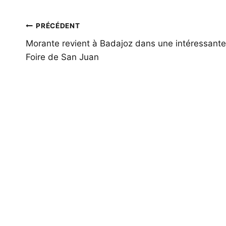
Navigation
PRÉCÉDENT
de
Morante revient à Badajoz dans une intéressante
Foire de San Juan
l’article