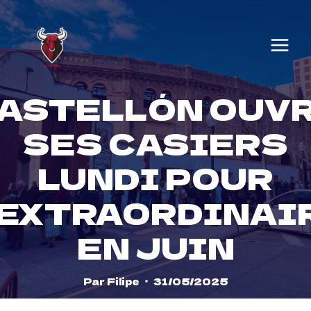
Skip
to
content
ASTELLÓN OUV
SES CASIERS
LUNDI POUR
'EXTRAORDINAI
EN JUIN
Par
Filipe
31/05/2025