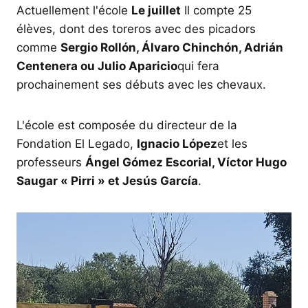
Actuellement l'école
Le juillet
Il compte 25
élèves, dont des toreros avec des picadors
comme
Sergio Rollón, Álvaro Chinchón, Adrián
Centenera ou Julio Aparicio
qui fera
prochainement ses débuts avec les chevaux.
L'école est composée du directeur de la
Fondation El Legado,
Ignacio López
et les
professeurs
Ángel Gómez Escorial, Víctor Hugo
Saugar « Pirri » et Jesús García
.