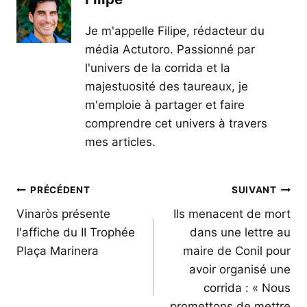
Je m'appelle Filipe, rédacteur du
média Actutoro. Passionné par
l'univers de la corrida et la
majestuosité des taureaux, je
m'emploie à partager et faire
comprendre cet univers à travers
mes articles.
Navigation
PRÉCÉDENT
SUIVANT
de
Vinaròs présente
Ils menacent de mort
l'affiche du II Trophée
dans une lettre au
l’article
Plaça Marinera
maire de Conil pour
avoir organisé une
corrida : « Nous
promettons de mettre