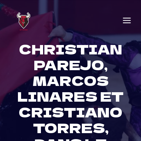
Skip
to
content
CHRISTIAN
PAREJO,
MARCOS
LINARES ET
CRISTIANO
TORRES,