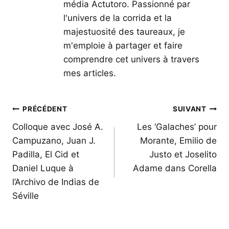
média Actutoro. Passionné par
l'univers de la corrida et la
majestuosité des taureaux, je
m'emploie à partager et faire
comprendre cet univers à travers
mes articles.
Navigation
PRÉCÉDENT
SUIVANT
de
Colloque avec José A.
Les ‘Galaches’ pour
Campuzano, Juan J.
Morante, Emilio de
l’article
Padilla, El Cid et
Justo et Joselito
Daniel Luque à
Adame dans Corella
l’Archivo de Indias de
Séville