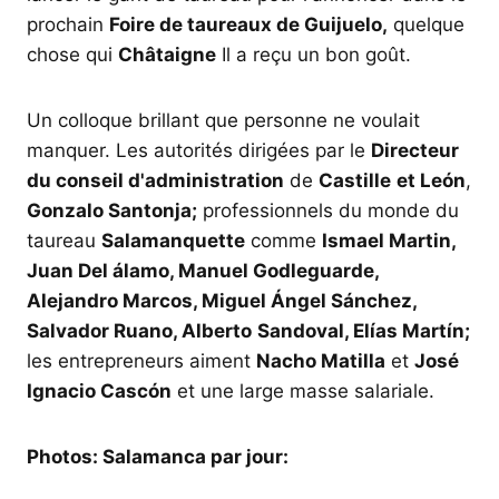
prochain
Foire de taureaux de Guijuelo,
quelque
chose qui
Châtaigne
Il a reçu un bon goût.
Un colloque brillant que personne ne voulait
manquer. Les autorités dirigées par le
Directeur
du conseil d'administration
de
Castille
et León
,
Gonzalo Santonja;
professionnels du monde du
taureau
Salamanquette
comme
Ismael Martin,
Juan Del álamo, Manuel Godleguarde,
Alejandro Marcos, Miguel Ángel Sánchez,
Salvador Ruano, Alberto
Sandoval, Elías Martín;
les entrepreneurs aiment
Nacho Matilla
et
José
Ignacio Cascón
et une large masse salariale.
Photos: Salamanca par jour: