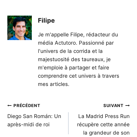
Filipe
Je m'appelle Filipe, rédacteur du
média Actutoro. Passionné par
l'univers de la corrida et la
majestuosité des taureaux, je
m'emploie à partager et faire
comprendre cet univers à travers
mes articles.
Navigation
PRÉCÉDENT
SUIVANT
de
Diego San Román: Un
La Madrid Press Run
après-midi de roi
récupère cette année
l’article
la grandeur de son