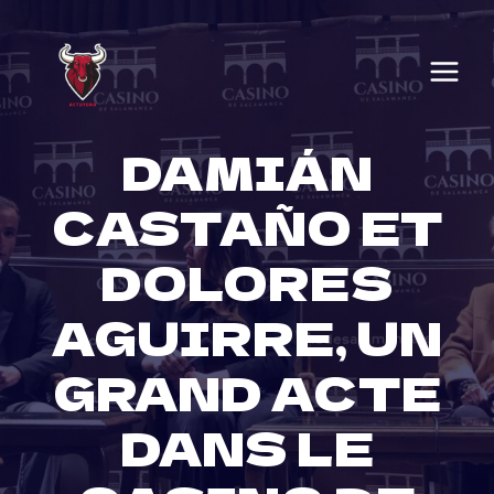
Skip
to
content
DAMIÁN
CASTAÑO ET
DOLORES
AGUIRRE, UN
GRAND ACTE
DANS LE