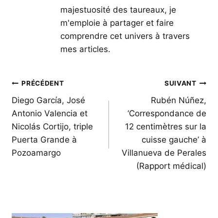
majestuosité des taureaux, je
m'emploie à partager et faire
comprendre cet univers à travers
mes articles.
Navigation
PRÉCÉDENT
SUIVANT
de
Diego García, José
Rubén Núñez,
Antonio Valencia et
‘Correspondance de
l’article
Nicolás Cortijo, triple
12 centimètres sur la
Puerta Grande à
cuisse gauche’ à
Pozoamargo
Villanueva de Perales
(Rapport médical)