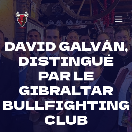
Skip
to
content
DAVID GALVÁN,
DISTINGUÉ
PAR LE
GIBRALTAR
BULLFIGHTING
CLUB