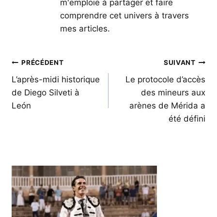
m'emploie à partager et faire
comprendre cet univers à travers
mes articles.
Navigation
PRÉCÉDENT
SUIVANT
de
L’après-midi historique
Le protocole d’accès
de Diego Silveti à
des mineurs aux
l’article
León
arènes de Mérida a
été défini