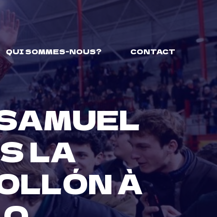
QUI SOMMES-NOUS?
CONTACT
 SAMUEL
S LA
OLLÓN À
LO