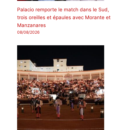
Palacio remporte le match dans le Sud,
trois oreilles et épaules avec Morante et
Manzanares
08/08/2026