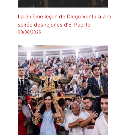
La énième leçon de Diego Ventura à la
soirée des rejones d'El Puerto
08/08/2026