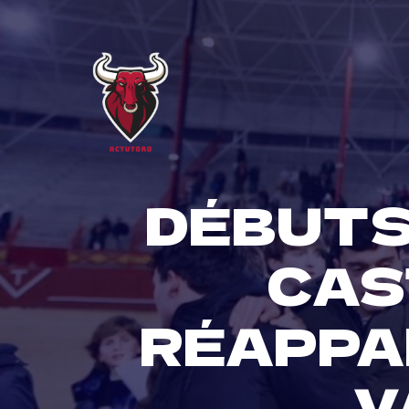
Skip
to
content
DÉBUTS
CAS
RÉAPPA
V