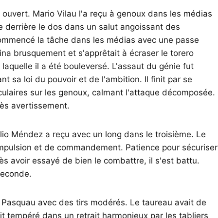
e ouvert. Mario Vilau l'a reçu à genoux dans les médias
 derrière le dos dans un salut angoissant des
 commencé la tâche dans les médias avec une passe
eina brusquement et s'apprêtait à écraser le torero
aquelle il a été bouleversé. L'assaut du génie fut
t sa loi du pouvoir et de l'ambition. Il finit par se
culaires sur les genoux, calmant l'attaque décomposée.
près avertissement.
lio Méndez a reçu avec un long dans le troisième. Le
d'impulsion et de commandement. Patience pour sécuriser
s avoir essayé de bien le combattre, il s'est battu.
seconde.
z Pasquau avec des tirs modérés. Le taureau avait de
t tempéré dans un retrait harmonieux par les tabliers