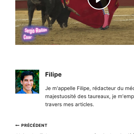
Filipe
Je m'appelle Filipe, rédacteur du méd
majestuosité des taureaux, je m'empl
travers mes articles.
Navigation
PRÉCÉDENT