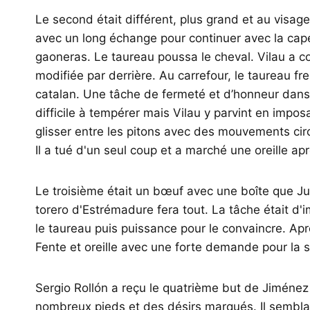
Le second était différent, plus grand et au visag
avec un long échange pour continuer avec la cape
gaoneras. Le taureau poussa le cheval. Vilau a
modifiée par derrière. Au carrefour, le taureau fr
catalan. Une tâche de fermeté et d’honneur dans l
difficile à tempérer mais Vilau y parvint en imposan
glisser entre les pitons avec des mouvements cir
Il a tué d'un seul coup et a marché une oreille a
Le troisième était un bœuf avec une boîte que Ju
torero d'Estrémadure fera tout. La tâche était 
le taureau puis puissance pour le convaincre. Aprè
Fente et oreille avec une forte demande pour la 
Sergio Rollón a reçu le quatrième but de Jiméne
nombreux pieds et des désirs marqués. Il semblai