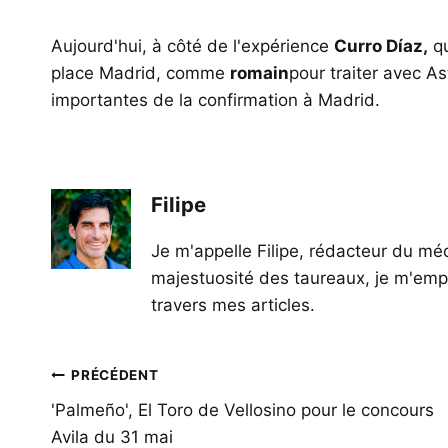
Aujourd'hui, à côté de l'expérience
Curro Díaz,
qu
place Madrid, comme
romain
pour traiter avec A
importantes de la confirmation à Madrid.
Filipe
Je m'appelle Filipe, rédacteur du méd
majestuosité des taureaux, je m'empl
travers mes articles.
Navigation
PRÉCÉDENT
de
'Palmeño', El Toro de Vellosino pour le concours
Avila du 31 mai