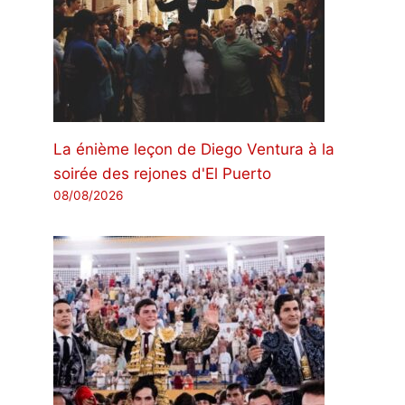
La énième leçon de Diego Ventura à la
soirée des rejones d'El Puerto
08/08/2026