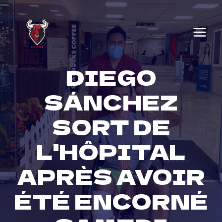
Skip
to
content
DIEGO
SÁNCHEZ
SORT DE
L'HÔPITAL
APRÈS AVOIR
ÉTÉ ENCORNÉ