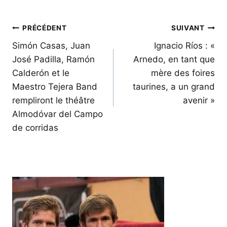
Navigation
PRÉCÉDENT
SUIVANT
de
Simón Casas, Juan
Ignacio Ríos : «
José Padilla, Ramón
Arnedo, en tant que
l’article
Calderón et le
mère des foires
Maestro Tejera Band
taurines, a un grand
rempliront le théâtre
avenir »
Almodóvar del Campo
de corridas