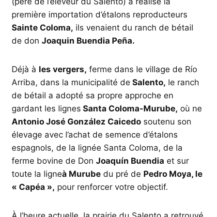
(père de l’éleveur du Salento) a réalisé la
première importation d’étalons reproducteurs
Sainte Coloma,
ils venaient du ranch de bétail
de don
Joaquin Buendia Peña.
Déjà à
les vergers,
ferme dans le village de Río
Arriba, dans la municipalité de
Salento,
le ranch
de bétail a adopté sa propre approche en
gardant les lignes
Santa Coloma-Murube,
où ne
Antonio José González Caicedo
soutenu son
élevage avec l’achat de semence d’étalons
espagnols, de la lignée Santa Coloma, de la
ferme bovine de Don
Joaquín Buendia
et sur
toute la ligne
à Murube
du pré de
Pedro Moya, le
« Capéa »,
pour renforcer votre objectif.
À l’heure actuelle, la prairie du Salento a retrouvé