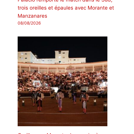
trois oreilles et épaules avec Morante et
Manzanares
08/08/2026