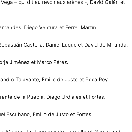
ega – qui dit au revoir aux arènes -, David Galán et
ernandes, Diego Ventura et Ferrer Martín.
ebastián Castella, Daniel Luque et David de Miranda.
Borja Jiménez et Marco Pérez.
jandro Talavante, Emilio de Justo et Roca Rey.
ante de la Puebla, Diego Urdiales et Fortes.
l Escribano, Emilio de Justo et Fortes.
 La Malagueta. Taureaux de Torrealta et Garcigrande