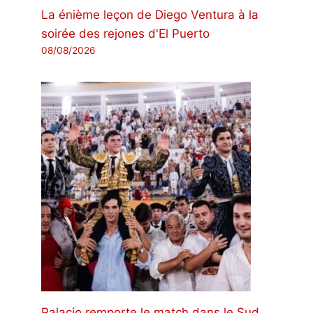
La énième leçon de Diego Ventura à la
soirée des rejones d'El Puerto
08/08/2026
Palacio remporte le match dans le Sud,