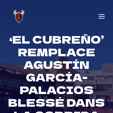
Skip
to
content
‘EL CUBREÑO’
REMPLACE
AGUSTÍN
GARCÍA-
PALACIOS
BLESSÉ DANS