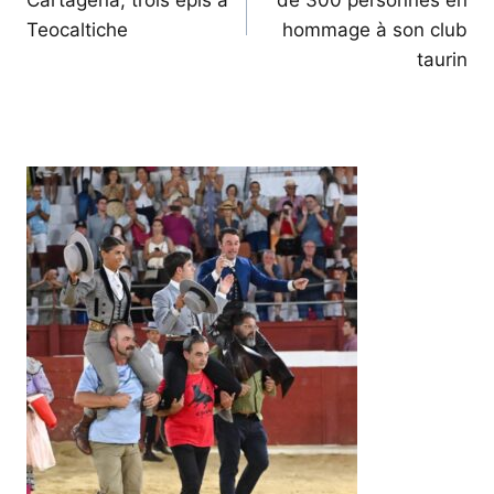
l’article
Teocaltiche
hommage à son club
taurin