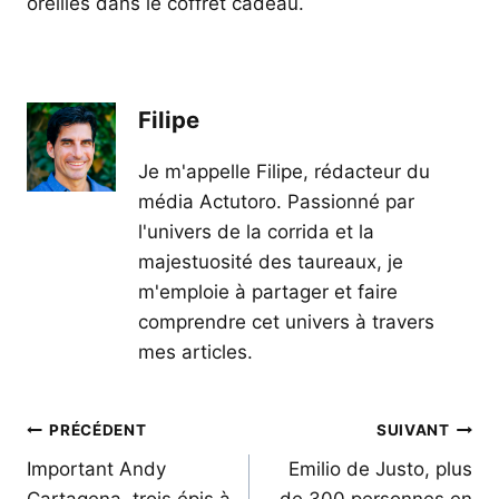
oreilles dans le coffret cadeau.
Filipe
Je m'appelle Filipe, rédacteur du
média Actutoro. Passionné par
l'univers de la corrida et la
majestuosité des taureaux, je
m'emploie à partager et faire
comprendre cet univers à travers
mes articles.
Navigation
PRÉCÉDENT
SUIVANT
de
Important Andy
Emilio de Justo, plus
Cartagena, trois épis à
de 300 personnes en