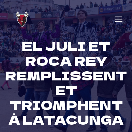
Skip
to
content
EL JULI ET
ROCA REY
REMPLISSENT
ET
TRIOMPHENT
À LATACUNGA