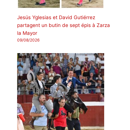
Jesús Yglesias et David Gutiérrez
partagent un butin de sept épis à Zarza
la Mayor
09/08/2026