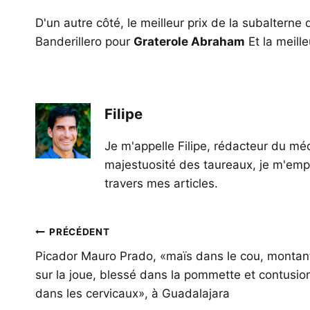
D'un autre côté, le meilleur prix de la subalterne
Banderillero pour
Graterole Abraham
Et la meill
Filipe
Je m'appelle Filipe, rédacteur du méd
majestuosité des taureaux, je m'empl
travers mes articles.
Navigation
PRÉCÉDENT
de
Picador Mauro Prado, «maïs dans le cou, montan
sur la joue, blessé dans la pommette et contusio
l’article
dans les cervicaux», à Guadalajara