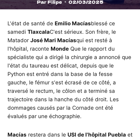
Par
Filipe
02/03/2025
L'état de santé de
Emilio Macías
blessé ce
samedi
Tlaxcala
C'est sérieux. Son frère, le
Matador
José Mari Macías
qui est resté à
l'hôpital, raconte
Monde
Que le rapport du
spécialiste qui a dirigé la chirurgie a annoncé que
l'état du taureau est délicat, depuis que le
Python est entré dans la base de la fesse
gauche, le fémur s'est écrasé de ce côté, a
traversé le rectum, le côlon et a terminé sa
trajectoire dans la hanche du côté droit. Les
dommages causés par la Cornade ont été
évalués par une échographie.
Macías
restera dans le
USI de l'hôpital Puebla
et