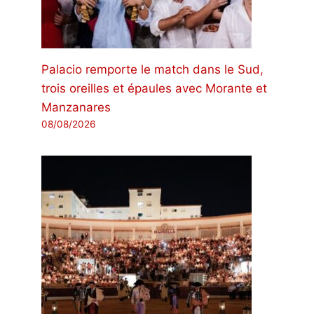
Palacio remporte le match dans le Sud,
trois oreilles et épaules avec Morante et
Manzanares
08/08/2026