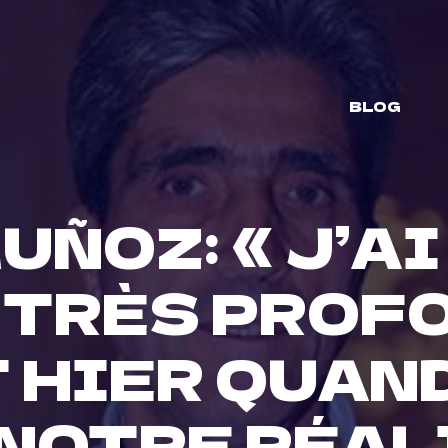
BLOG
UÑOZ: « J’AI
 TRÈS PROFO
 HIER QUAND
 NOTRE RÉA