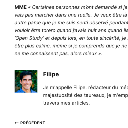
MME
« Certaines personnes m’ont demandé si je s
vais pas marcher dans une ruelle. Je veux être là
autre parce que je me suis senti observé penda
vouloir être torero quand j’avais huit ans quand
‘Open Study’ et depuis lors, en toute sincérité, j
être plus calme, même si je comprends que je ne v
ne me connaissent pas, alors mieux ».
Filipe
Je m'appelle Filipe, rédacteur du méd
majestuosité des taureaux, je m'empl
travers mes articles.
Navigation
PRÉCÉDENT