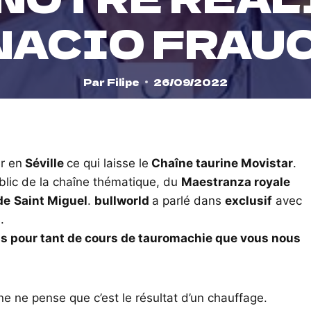
NACIO FRAUC
Par
Filipe
26/09/2022
r en
Séville
ce qui laisse le
Chaîne taurine Movistar
.
ublic de la chaîne thématique, du
Maestranza royale
de
Saint Miguel
.
bullworld
a parlé dans
exclusif
avec
.
ions pour tant de cours de tauromachie que vous nous
nne ne pense que c’est le résultat d’un chauffage.