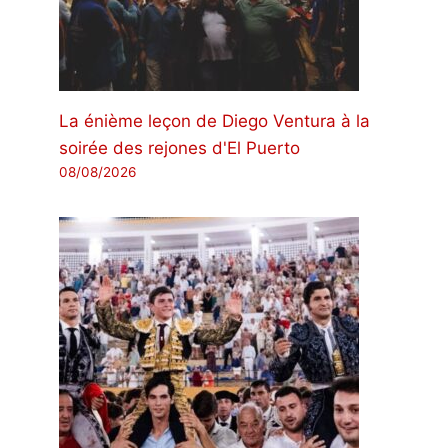
La énième leçon de Diego Ventura à la
soirée des rejones d'El Puerto
08/08/2026