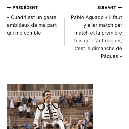
Navigation
PRÉCÉDENT
SUIVANT
de
« Cuadri est un geste
Pablo Aguado « Il faut
ambitieux de ma part
y aller match par
l’article
qui me comble
match et la première
fois qu’il faut gagner,
c’est le dimanche de
Pâques »