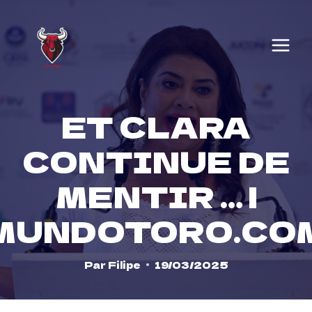
Skip
to
content
ET CLARA
CONTINUE DE
MENTIR … |
MUNDOTORO.CO
Par
Filipe
19/03/2025