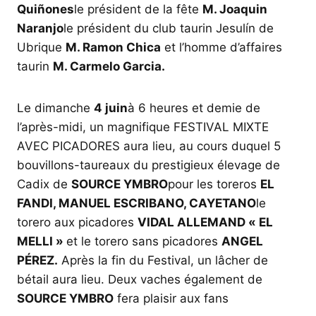
Quiñones
le président de la fête
M. Joaquin
Naranjo
le président du club taurin Jesulín de
Ubrique
M. Ramon Chica
et l’homme d’affaires
taurin
M. Carmelo Garcia.
Le dimanche
4 juin
à 6 heures et demie de
l’après-midi, un magnifique FESTIVAL MIXTE
AVEC PICADORES aura lieu, au cours duquel 5
bouvillons-taureaux du prestigieux élevage de
Cadix de
SOURCE YMBRO
pour les toreros
EL
FANDI, MANUEL ESCRIBANO, CAYETANO
le
torero aux picadores
VIDAL ALLEMAND « EL
MELLI »
et le torero sans picadores
ANGEL
PÉREZ.
Après la fin du Festival, un lâcher de
bétail aura lieu. Deux vaches également de
SOURCE YMBRO
fera plaisir aux fans