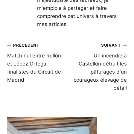
m'emploie à partager et faire
comprendre cet univers à travers
mes articles.
Navigation
PRÉCÉDENT
SUIVANT
de
Match nul entre Rollón
Un incendie à
et López Ortega,
Castellón détruit les
l’article
finalistes du Circuit de
pâturages d'un
Madrid
courageux élevage de
bétail