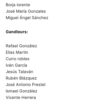
Borja lorente
José María Gonzales
Miguel Ángel Sánchez
Gandleurs:
Rafael González
Elías Martín
Curro robles
Iván García
Jesús Talaván
Rubén Blázquez
José Antonio Prestel
Ismael González
Vicente Herrera