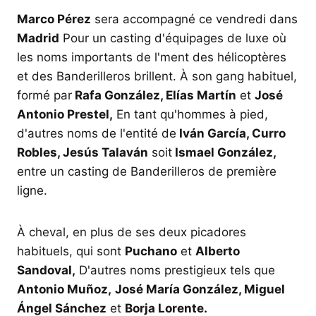
Marco Pérez
sera accompagné ce vendredi dans
Madrid
Pour un casting d'équipages de luxe où
les noms importants de l'ment des hélicoptères
et des Banderilleros brillent. À son gang habituel,
formé par
Rafa González, Elías Martín
et
José
Antonio Prestel,
En tant qu'hommes à pied,
d'autres noms de l'entité de
Iván García, Curro
Robles, Jesús Talaván
soit
Ismael González,
entre un casting de Banderilleros de première
ligne.
À cheval, en plus de ses deux picadores
habituels, qui sont
Puchano
et
Alberto
Sandoval,
D'autres noms prestigieux tels que
Antonio Muñoz,
José María González, Miguel
Ángel Sánchez
et
Borja Lorente.