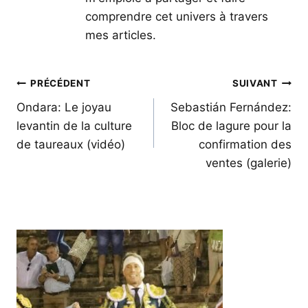
comprendre cet univers à travers
mes articles.
Navigation
PRÉCÉDENT
SUIVANT
de
Ondara: Le joyau
Sebastián Fernández:
levantin de la culture
Bloc de lagure pour la
l’article
de taureaux (vidéo)
confirmation des
ventes (galerie)