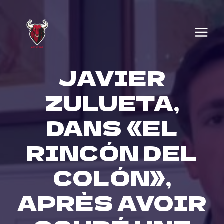
Skip
to
content
JAVIER
ZULUETA,
DANS «EL
RINCÓN DEL
COLÓN»,
APRÈS AVOIR