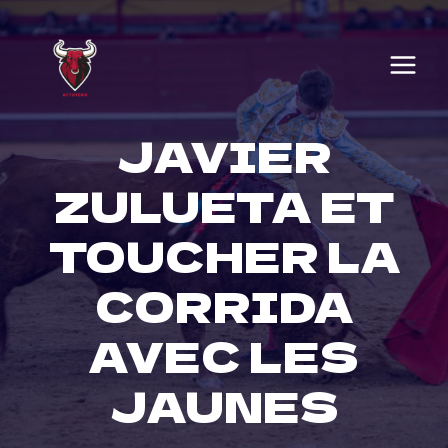
Skip
to
content
JAVIER
ZULUETA ET
TOUCHER LA
CORRIDA
AVEC LES
JAUNES