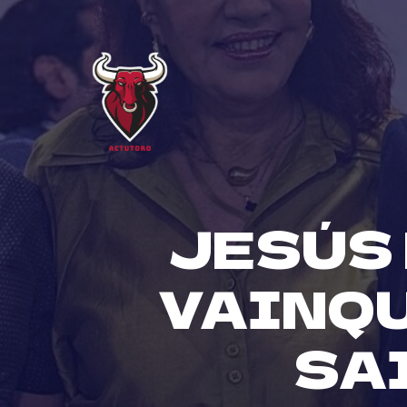
Skip
to
content
JESÚS
VAINQU
SA