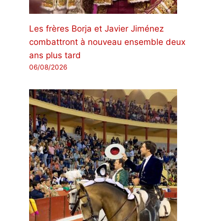
Les frères Borja et Javier Jiménez
combattront à nouveau ensemble deux
ans plus tard
06/08/2026