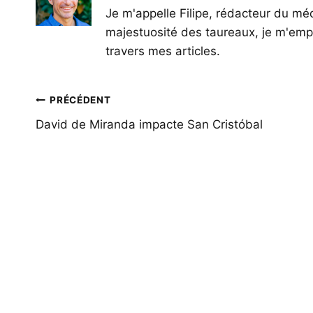
Je m'appelle Filipe, rédacteur du méd
majestuosité des taureaux, je m'empl
travers mes articles.
Navigation
PRÉCÉDENT
de
David de Miranda impacte San Cristóbal
l’article