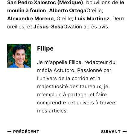
San Pedro Xalostoc (Mexique)
. bouvillons de
le
moulin à foulon
.
Alberto Ortega
Oreille;
Alexandre Moreno,
Oreille;
Luis Martínez
, Deux
oreilles; et
Jésus-Sosa
Ovation après avis.
Filipe
Je m'appelle Filipe, rédacteur du
média Actutoro. Passionné par
l'univers de la corrida et la
majestuosité des taureaux, je
m'emploie à partager et faire
comprendre cet univers à travers
mes articles.
Navigation
PRÉCÉDENT
SUIVANT