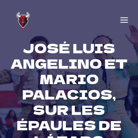
Skip
to
content
JOSÉ LUIS
ANGELINO ET
MARIO
PALACIOS,
SUR LES
ÉPAULES DE