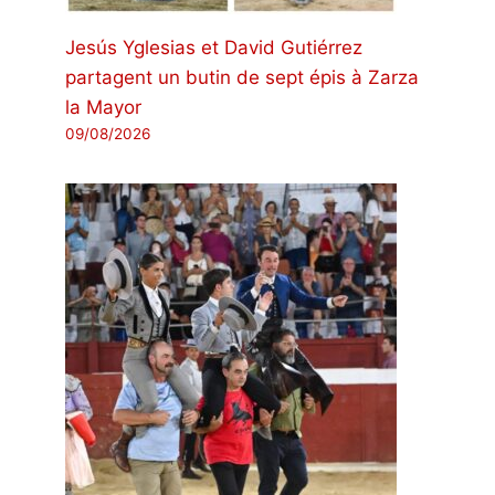
Jesús Yglesias et David Gutiérrez
partagent un butin de sept épis à Zarza
la Mayor
09/08/2026