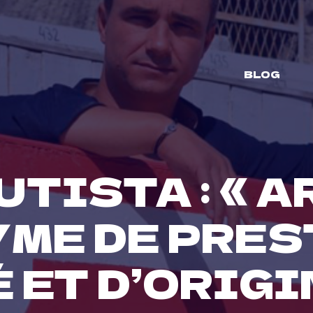
BLOG
UTISTA : « A
ME DE PREST
 ET D’ORIGI