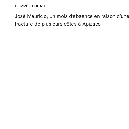
Navigation
PRÉCÉDENT
de
José Mauricio, un mois d’absence en raison d’un
fracture de plusieurs côtes à Apizaco
l’article