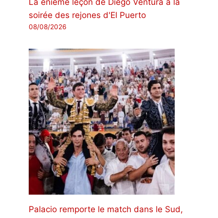
La énième leçon de Diego Ventura à la
soirée des rejones d'El Puerto
08/08/2026
Palacio remporte le match dans le Sud,