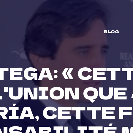
BLOG
EGA: « CET
L'UNION QUE 
ÍA, CETTE 
NSABILITÉ M