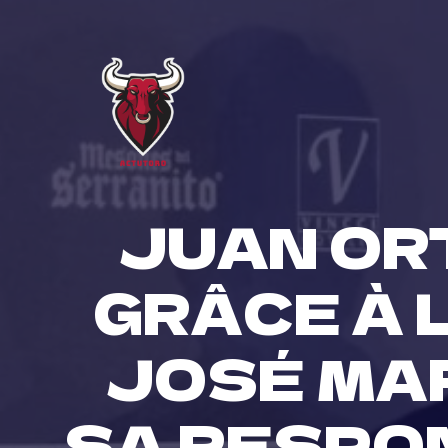
Skip
to
content
JUAN ORT
GRÂCE À 
JOSÉ MAR
SA RESPO