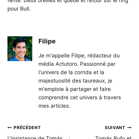
fente. Deux oreilles et queue et retour sur le ring
pour Bull.
Filipe
Je m'appelle Filipe, rédacteur du
média Actutoro. Passionné par
l'univers de la corrida et la
majestuosité des taureaux, je
m'emploie à partager et faire
comprendre cet univers à travers
mes articles.
Navigation
PRÉCÉDENT
SUIVANT
L'insistance de Tomás
Tomás Rufo et