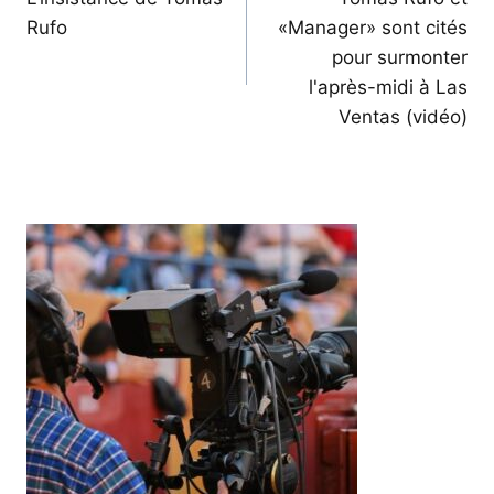
de
Rufo
«Manager» sont cités
l’article
pour surmonter
l'après-midi à Las
Ventas (vidéo)